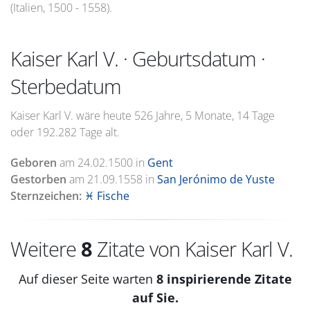
(Italien, 1500 - 1558).
Kaiser Karl V. · Geburtsdatum ·
Sterbedatum
Kaiser Karl V. wäre heute 526 Jahre, 5 Monate, 14 Tage
oder 192.282 Tage alt.
Geboren
am
24.02.1500
in
Gent
Gestorben
am
21.09.1558
in
San Jerónimo de Yuste
Sternzeichen:
♓ Fische
Weitere
8
Zitate von Kaiser Karl V.
Auf dieser Seite warten
8 inspirierende Zitate
auf Sie.