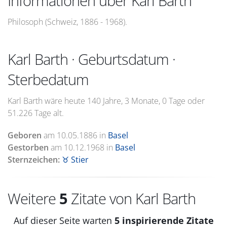
Informationen über Karl Barth
Philosoph (Schweiz, 1886 - 1968).
Karl Barth · Geburtsdatum ·
Sterbedatum
Karl Barth wäre heute 140 Jahre, 3 Monate, 0 Tage oder
51.226 Tage alt.
Geboren
am
10.05.1886
in
Basel
Gestorben
am
10.12.1968
in
Basel
Sternzeichen:
♉ Stier
Weitere
5
Zitate von Karl Barth
Auf dieser Seite warten
5 inspirierende Zitate