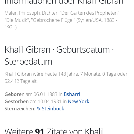
Informationen über Khalil Gibran
Maler, Philosoph, Dichter, "Der Garten des Propheten",
"Die Musik", "Gebrochene Flügel" (Syrien/USA, 1883 -
1931).
Khalil Gibran · Geburtsdatum ·
Sterbedatum
Khalil Gibran wäre heute 143 Jahre, 7 Monate, 0 Tage oder
52.442 Tage alt.
Geboren
am
06.01.1883
in
Bsharri
Gestorben
am
10.04.1931
in
New York
Sternzeichen:
♑ Steinbock
Weitere
91
Zitate von Khalil