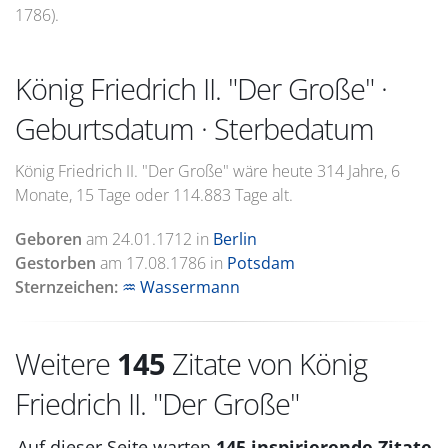
1786).
König Friedrich II. "Der Große" ·
Geburtsdatum · Sterbedatum
König Friedrich II. "Der Große" wäre heute 314 Jahre, 6
Monate, 15 Tage oder 114.883 Tage alt.
Geboren
am
24.01.1712
in
Berlin
Gestorben
am
17.08.1786
in
Potsdam
Sternzeichen:
♒ Wassermann
Weitere
145
Zitate von König
Friedrich II. "Der Große"
Auf dieser Seite warten
145 inspirierende Zitate