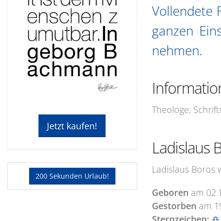
Vollendete F
ganzen Eins
nehmen.
Informatio
Theologe, Schrift
Jetzt kaufen!
Ladislaus 
Ladislaus Boros 
200 Sekunden Urlaub!
Geboren
am
02.
Gestorben
am
1
Sternzeichen:
♎