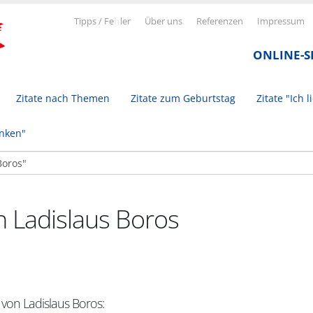
Tipps / Fe
h
ler
Über uns
Referenzen
Impressum
ONLINE-
Zitate nach Themen
Zitate zum Geburtstag
Zitate "Ich l
inken"
n Ladislaus Boros
 von Ladislaus Boros: