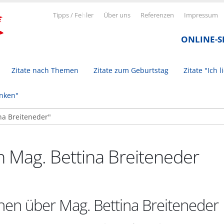
Tipps / Fe
h
ler
Über uns
Referenzen
Impressum
ONLINE-
Zitate nach Themen
Zitate zum Geburtstag
Zitate "Ich l
inken"
n Mag. Bettina Breiteneder
nen über Mag. Bettina Breiteneder