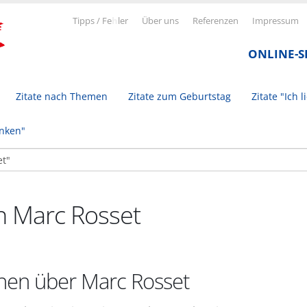
Tipps / Fe
h
ler
Über uns
Referenzen
Impressum
ONLINE-
Zitate nach Themen
Zitate zum Geburtstag
Zitate "Ich l
inken"
on Marc Rosset
nen über Marc Rosset