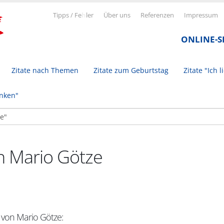
Tipps / Fe
h
ler
Über uns
Referenzen
Impressum
ONLINE-
Zitate nach Themen
Zitate zum Geburtstag
Zitate "Ich l
inken"
on Mario Götze
 von Mario Götze: