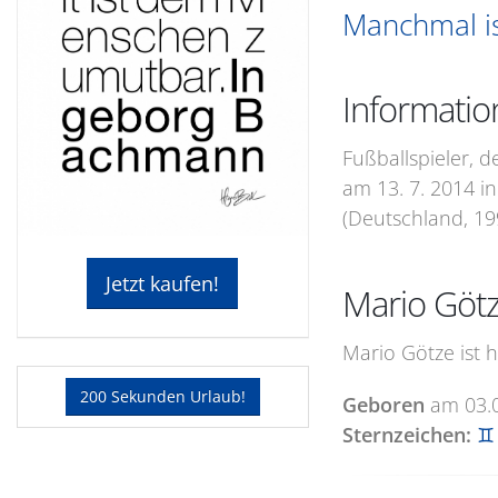
Manchmal i
Informatio
Fußballspieler, 
am 13. 7. 2014 i
(Deutschland, 19
Jetzt kaufen!
Mario Göt
Mario Götze ist 
200 Sekunden Urlaub!
Geboren
am
03.
Sternzeichen:
♊ 