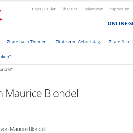
Tipps / Fe
h
ler
Über uns
Referenzen
Impressum
ONLINE-
Zitate nach Themen
Zitate zum Geburtstag
Zitate "Ich l
inken"
n Maurice Blondel
 von Maurice Blondel: