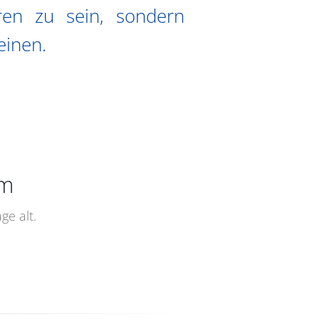
ren zu sein, sondern
einen.
um
ge alt.