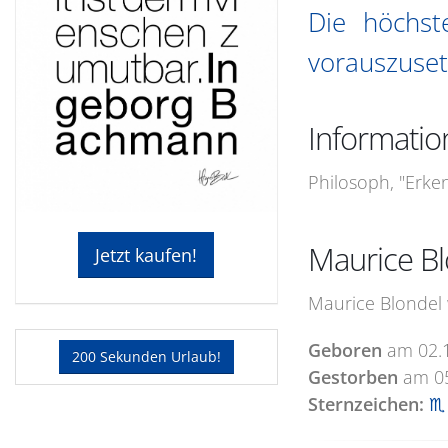
Die höchst
vorauszuset
Informatio
Philosoph, "Erken
Maurice Bl
Jetzt kaufen!
Maurice Blondel 
Geboren
am
02.
200 Sekunden Urlaub!
Gestorben
am
0
Sternzeichen:
♏ 