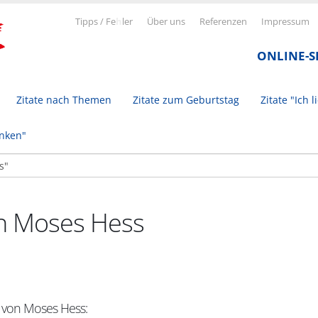
Tipps / Fe
h
ler
Über uns
Referenzen
Impressum
ONLINE-
Zitate nach Themen
Zitate zum Geburtstag
Zitate "Ich l
inken"
on Moses Hess
t von Moses Hess: