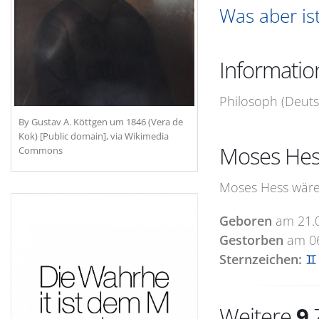
Was aber is
Informati
Philosoph (Deuts
By Gustav A. Köttgen um 1846 (Vera de
Kok) [Public domain], via Wikimedia
Moses Hes
Commons
Moses Hess wäre 
Geboren
am
21.
Gestorben
am
0
Sternzeichen:
♊ 
Weitere
9
Z