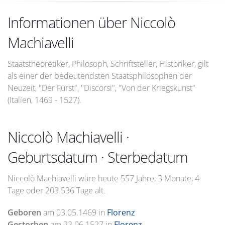
Informationen über Niccolò
Machiavelli
Staatstheoretiker, Philosoph, Schriftsteller, Historiker, gilt
als einer der bedeutendsten Staatsphilosophen der
Neuzeit, "Der Fürst", "Discorsi", "Von der Kriegskunst"
(Italien, 1469 - 1527).
Niccolò Machiavelli ·
Geburtsdatum · Sterbedatum
Niccolò Machiavelli wäre heute 557 Jahre, 3 Monate, 4
Tage oder 203.536 Tage alt.
Geboren
am
03.05.1469
in
Florenz
Gestorben
am
22.06.1527
in
Florenz