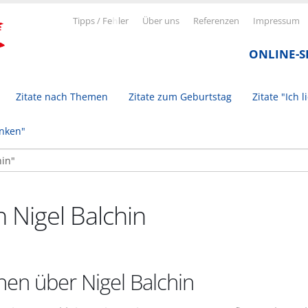
Tipps / Fe
h
ler
Über uns
Referenzen
Impressum
ONLINE-
Zitate nach Themen
Zitate zum Geburtstag
Zitate "Ich l
inken"
n Nigel Balchin
nen über Nigel Balchin