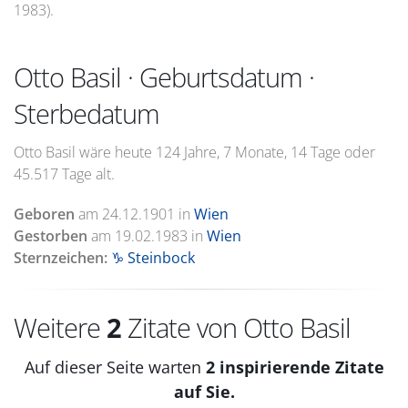
1983).
Otto Basil · Geburtsdatum ·
Sterbedatum
Otto Basil wäre heute 124 Jahre, 7 Monate, 14 Tage oder
45.517 Tage alt.
Geboren
am
24.12.1901
in
Wien
Gestorben
am
19.02.1983
in
Wien
Sternzeichen:
♑ Steinbock
Weitere
2
Zitate von Otto Basil
Auf dieser Seite warten
2 inspirierende Zitate
auf Sie.