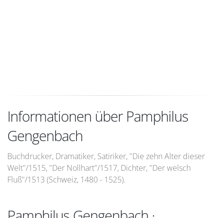
Informationen über Pamphilus
Gengenbach
Buchdrucker, Dramatiker, Satiriker, "Die zehn Alter dieser
Welt"/1515, "Der Nollhart"/1517, Dichter, "Der welsch
Fluß"/1513 (Schweiz, 1480 - 1525).
Pamphilus Gengenbach ·