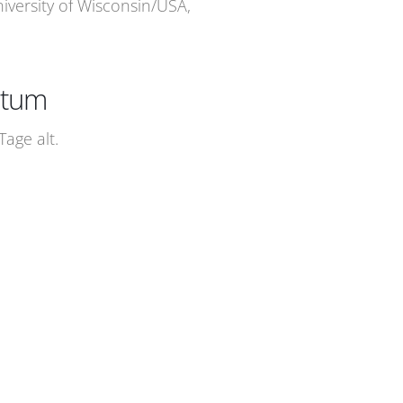
niversity of Wisconsin/USA,
atum
age alt.