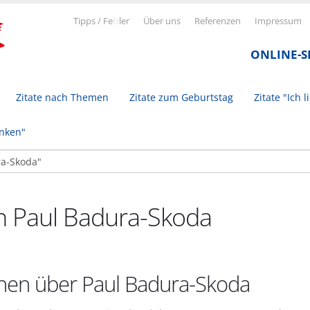
Tipps / Fe
h
ler
Über uns
Referenzen
Impressum
ONLINE-
Zitate nach Themen
Zitate zum Geburtstag
Zitate "Ich l
inken"
on Paul Badura-Skoda
nen über Paul Badura-Skoda