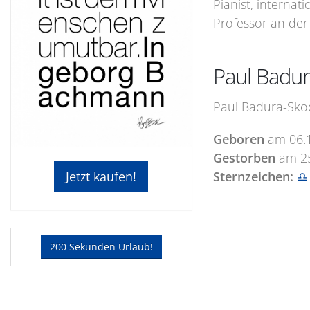
Pianist, internat
Professor an der
Paul Badur
Paul Badura-Skod
Geboren
am
06.
Gestorben
am
2
Sternzeichen:
♎
Jetzt kaufen!
200 Sekunden Urlaub!