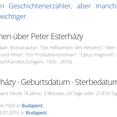
ein Geschichtenerzähler, aber manc
wichtiger.
nen über Peter Esterházy
ker, Romanautor, "Die Hilfsverben des Herzens", "Wer ha
o und Pinta", "Ein Produktionsroman", "Opus magnum", 
chhandels (Ungarn, 1950 - 2016).
rházy · Geburtsdatum · Sterbedatu
wäre heute 76 Jahre, 3 Monate, 24 Tage oder 27.874 Tag
04.1950
in
Budapest
4.07.2016
in
Budapest