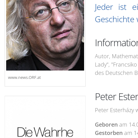
Jeder ist 
Geschichte 
Informatio
Autor, Mathemati
Lady", "Francsik
des Deutschen Bu
www.news.ORF.at
Peter Este
Peter Esterházy 
Geboren
am
14.
Gestorben
am
1