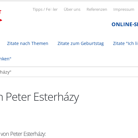
Tipps / Fe
h
ler
Über uns
Referenzen
Impressum
ONLINE-
Zitate nach Themen
Zitate zum Geburtstag
Zitate "Ich l
inken"
n Peter Esterházy
 von Peter Esterházy: