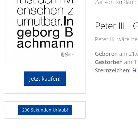
Zar von Rußland 
Peter III.
Peter III. wäre h
Geboren
am
21.
Gestorben
am
1
Sternzeichen:
♓ 
Jetzt kaufen!
200 Sekunden Urlaub!