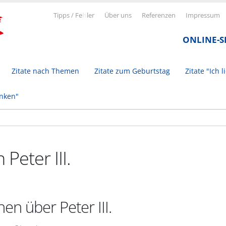
Tipps / Fe
h
ler
Über uns
Referenzen
Impressum
ONLINE-
Zitate nach Themen
Zitate zum Geburtstag
Zitate "Ich l
inken"
 Peter III.
en über Peter III.