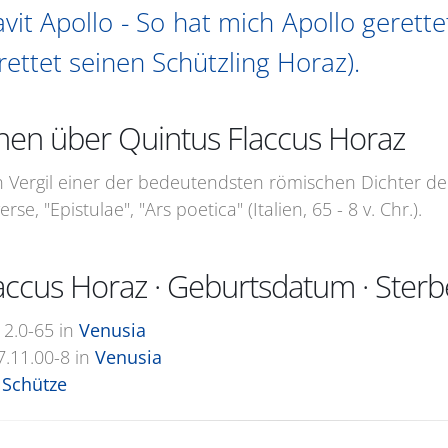
vit Apollo - So hat mich Apollo gerettet
rettet seinen Schützling Horaz).
nen über Quintus Flaccus Horaz
 Vergil einer der bedeutendsten römischen Dichter der 
se, "Epistulae", "Ars poetica" (Italien, 65 - 8 v. Chr.).
accus Horaz · Geburtsdatum · Ster
12.0-65
in
Venusia
7.11.00-8
in
Venusia
Schütze