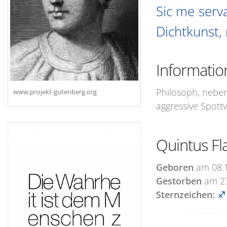
Sic me serva
Dichtkunst, 
Informatio
Philosoph, neben
www.projekt-gutenberg.org
aggressive Spottver
Quintus Fl
Geboren
am
08.
Gestorben
am
2
Sternzeichen:
♐ 