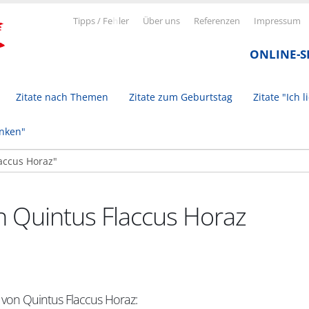
Tipps / Fe
h
ler
Über uns
Referenzen
Impressum
ONLINE-
Zitate nach Themen
Zitate zum Geburtstag
Zitate "Ich l
inken"
n Quintus Flaccus Horaz
 von Quintus Flaccus Horaz: