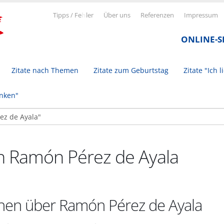
Tipps / Fe
h
ler
Über uns
Referenzen
Impressum
ONLINE-
Zitate nach Themen
Zitate zum Geburtstag
Zitate "Ich l
inken"
on Ramón Pérez de Ayala
nen über Ramón Pérez de Ayala