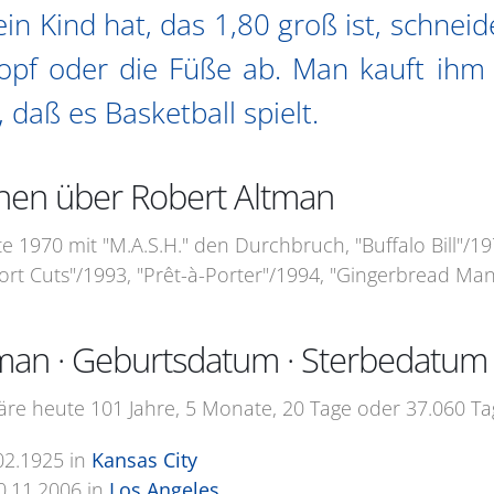
n Kind hat, das 1,80 groß ist, schne
opf oder die Füße ab. Man kauft ihm 
, daß es Basketball spielt.
nen über Robert Altman
te 1970 mit "M.A.S.H." den Durchbruch, "Buffalo Bill"/19
ort Cuts"/1993, "Prêt-à-Porter"/1994, "Gingerbread Man
man · Geburtsdatum · Sterbedatum
re heute 101 Jahre, 5 Monate, 20 Tage oder 37.060 Tag
02.1925
in
Kansas City
0.11.2006
in
Los Angeles