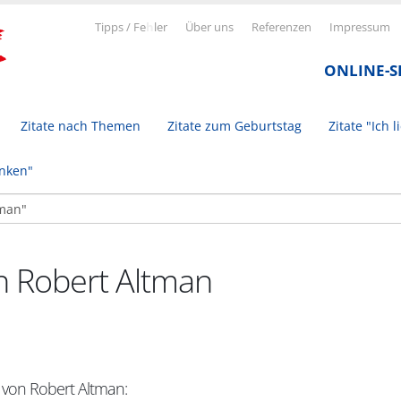
Tipps / Fe
h
ler
Über uns
Referenzen
Impressum
ONLINE-
Zitate nach Themen
Zitate zum Geburtstag
Zitate "Ich l
inken"
on Robert Altman
t von Robert Altman: