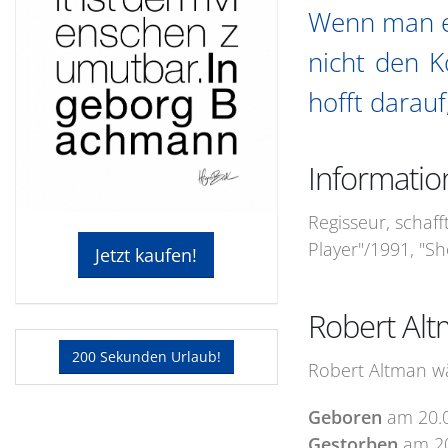
Wenn man ei
nicht den K
hofft darauf
Informatio
Regisseur, schaff
Player"/1991, "Sh
Jetzt kaufen!
Robert Alt
200 Sekunden Urlaub!
Robert Altman wä
Geboren
am
20.
Gestorben
am
2