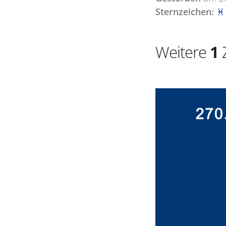
Sternzeichen:
♓ 
Weitere
1
Z