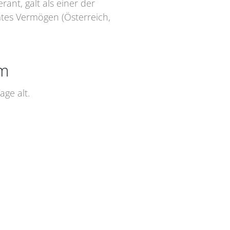
ant, galt als einer der
mtes Vermögen (Österreich,
um
ge alt.