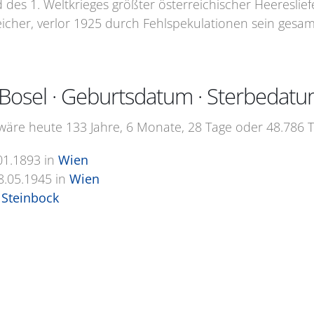
des 1. Weltkrieges größter österreichischer Heeresliefer
eicher, verlor 1925 durch Fehlspekulationen sein gesa
osel · Geburtsdatum · Sterbedat
äre heute 133 Jahre, 6 Monate, 28 Tage oder 48.786 Ta
01.1893
in
Wien
8.05.1945
in
Wien
Steinbock