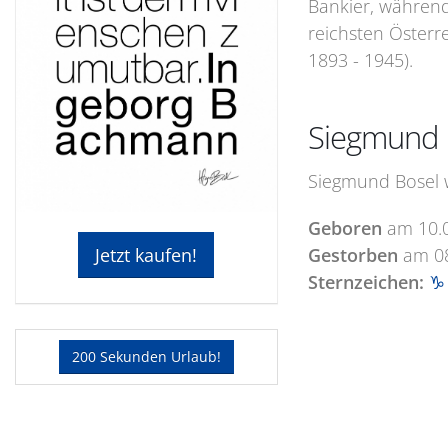
Bankier, während 
reichsten Österr
1893 - 1945).
Siegmund B
Siegmund Bosel w
Geboren
am
10.
Gestorben
am
0
Jetzt kaufen!
Sternzeichen:
♑ 
200 Sekunden Urlaub!