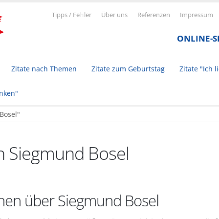
Tipps / Fe
h
ler
Über uns
Referenzen
Impressum
ONLINE-
Zitate nach Themen
Zitate zum Geburtstag
Zitate "Ich l
inken"
on Siegmund Bosel
onen über Siegmund Bosel