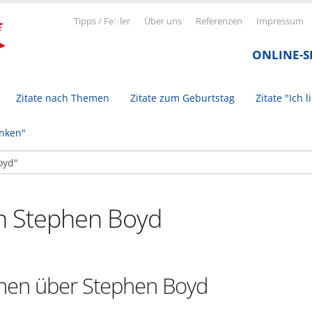
Tipps / Fe
h
ler
Über uns
Referenzen
Impressum
ONLINE-
Zitate nach Themen
Zitate zum Geburtstag
Zitate "Ich l
inken"
on Stephen Boyd
onen über Stephen Boyd