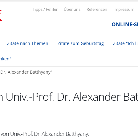
Tipps / Fe
h
ler
Über uns
Referenzen
Impressum
ONLINE-
Zitate nach Themen
Zitate zum Geburtstag
Zitate "Ich l
inken"
n Univ.-Prof. Dr. Alexander Ba
 von Univ.-Prof. Dr. Alexander Batthyany: