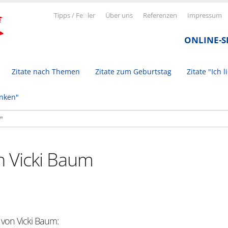
Tipps / Fe
h
ler
Über uns
Referenzen
Impressum
ONLINE-
Zitate nach Themen
Zitate zum Geburtstag
Zitate "Ich l
inken"
n Vicki Baum
 von Vicki Baum: