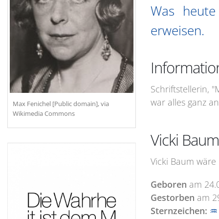
Was heute 
erweisen.
Informatio
Schriftstellerin
war alles ganz an
Max Fenichel [Public domain], via
Wikimedia Commons
Vicki Baum
Vicki Baum wäre 
Geboren
am
24.
Gestorben
am
2
Sternzeichen:
♒