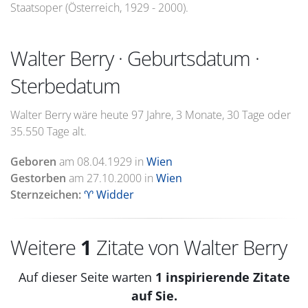
Staatsoper (Österreich, 1929 - 2000).
Walter Berry · Geburtsdatum ·
Sterbedatum
Walter Berry wäre heute 97 Jahre, 3 Monate, 30 Tage oder
35.550 Tage alt.
Geboren
am
08.04.1929
in
Wien
Gestorben
am
27.10.2000
in
Wien
Sternzeichen:
♈ Widder
Weitere
1
Zitate von Walter Berry
Auf dieser Seite warten
1 inspirierende Zitate
auf Sie.