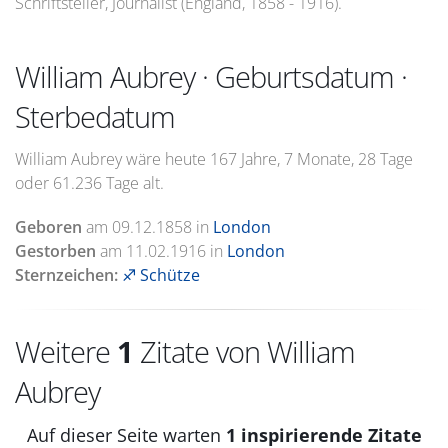
Schriftsteller, Journalist (England, 1858 - 1916).
William Aubrey · Geburtsdatum ·
Sterbedatum
William Aubrey wäre heute 167 Jahre, 7 Monate, 28 Tage
oder 61.236 Tage alt.
Geboren
am
09.12.1858
in
London
Gestorben
am
11.02.1916
in
London
Sternzeichen:
♐ Schütze
Weitere
1
Zitate von William
Aubrey
Auf dieser Seite warten
1 inspirierende Zitate