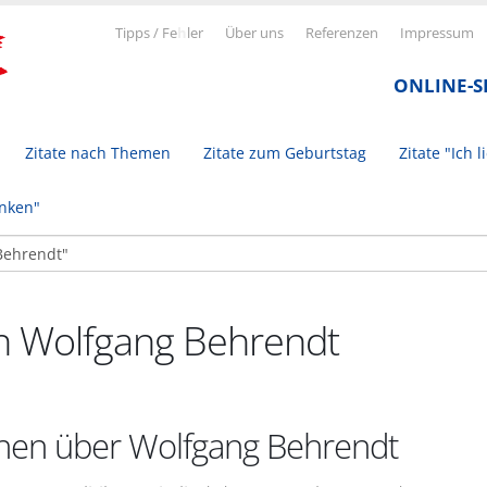
Tipps / Fe
h
ler
Über uns
Referenzen
Impressum
ONLINE-
Zitate nach Themen
Zitate zum Geburtstag
Zitate "Ich l
inken"
on Wolfgang Behrendt
onen über Wolfgang Behrendt