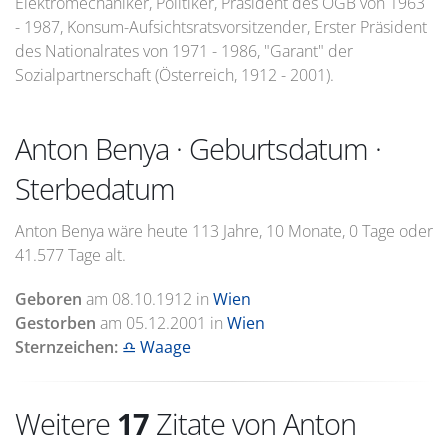
Elektromechaniker, Politiker, Präsident des ÖGB von 1963
- 1987, Konsum-Aufsichtsratsvorsitzender, Erster Präsident
des Nationalrates von 1971 - 1986, "Garant" der
Sozialpartnerschaft (Österreich, 1912 - 2001).
Anton Benya · Geburtsdatum ·
Sterbedatum
Anton Benya wäre heute 113 Jahre, 10 Monate, 0 Tage oder
41.577 Tage alt.
Geboren
am
08.10.1912
in
Wien
Gestorben
am
05.12.2001
in
Wien
Sternzeichen:
♎ Waage
Weitere
17
Zitate von Anton