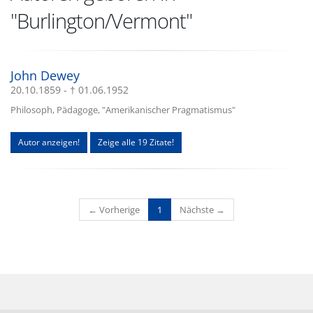
"Burlington/Vermont"
John Dewey
20.10.1859 - † 01.06.1952
Philosoph, Pädagoge, "Amerikanischer Pragmatismus"
Autor anzeigen!
Zeige alle 19 Zitate!
(current)
← Vorherige
1
Nächste →