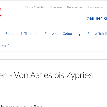
Tipps / Fe
h
ler
Über uns
Referenzen
Impressum
ONLINE-
Zitate nach Themen
Zitate zum Geburtstag
Zitate "Ich l
inken"
n - Von Aafjes bis Zypries