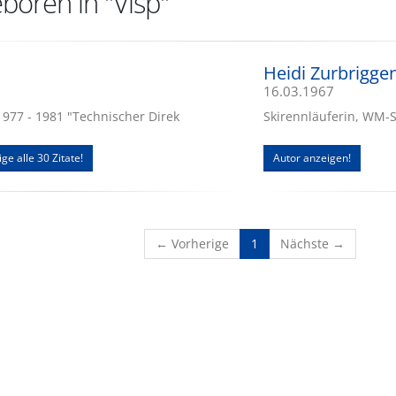
boren in "Visp"
Heidi Zurbrigge
16.03.1967
1977 - 1981 "Technischer Direk
Skirennläuferin, WM-S
ige alle 30 Zitate!
Autor anzeigen!
(current)
← Vorherige
1
Nächste →