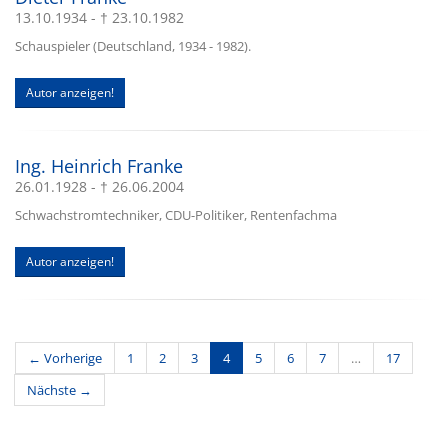
13.10.1934 - † 23.10.1982
Schauspieler (Deutschland, 1934 - 1982).
Autor anzeigen!
Ing. Heinrich Franke
26.01.1928 - † 26.06.2004
Schwachstromtechniker, CDU-Politiker, Rentenfachma
Autor anzeigen!
(current)
← Vorherige
1
2
3
4
5
6
7
…
17
Nächste →