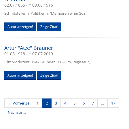
02.07.1865 - † 08.08.1916
Schriftstellerin, Politikerin, "Memoiren einer Soz
Autor anzeigen!
Zeige Zitat!
Artur "Atze" Brauner
01.08.1918 - † 07.07.2019
Filmproduzent, 1947 Gründer CCC-Film, Regisseur, "
Autor anzeigen!
Zeige Zitat!
(current)
← Vorherige
1
2
3
4
5
6
7
…
17
Nächste →