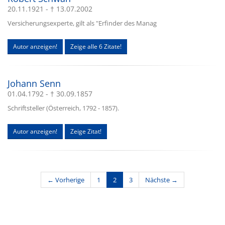
20.11.1921 - † 13.07.2002
Versicherungsexperte, gilt als "Erfinder des Manag
Autor anzeigen!
Zeige alle 6 Zitate!
Johann Senn
01.04.1792 - † 30.09.1857
Schriftsteller (Österreich, 1792 - 1857).
Autor anzeigen!
Zeige Zitat!
(current)
← Vorherige
1
2
3
Nächste →