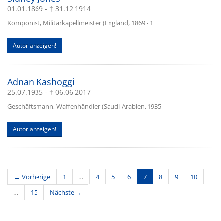
01.01.1869 - † 31.12.1914
Komponist, Militärkapellmeister (England, 1869 - 1
Autor anzeigen!
Adnan Kashoggi
25.07.1935 - † 06.06.2017
Geschäftsmann, Waffenhändler (Saudi-Arabien, 1935
Autor anzeigen!
(current)
← Vorherige
1
…
4
5
6
7
8
9
10
…
15
Nächste →