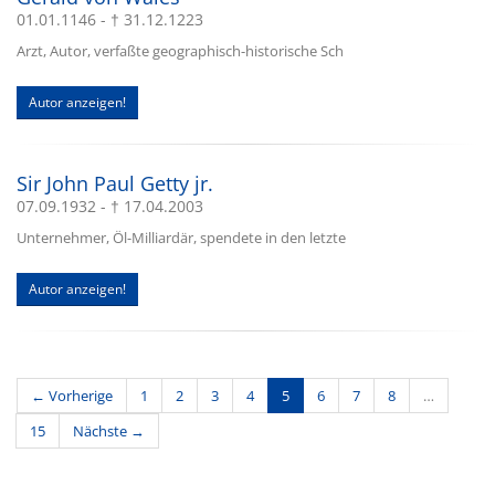
01.01.1146 - † 31.12.1223
Arzt, Autor, verfaßte geographisch-historische Sch
Autor anzeigen!
Sir John Paul Getty jr.
07.09.1932 - † 17.04.2003
Unternehmer, Öl-Milliardär, spendete in den letzte
Autor anzeigen!
(current)
← Vorherige
1
2
3
4
5
6
7
8
…
15
Nächste →