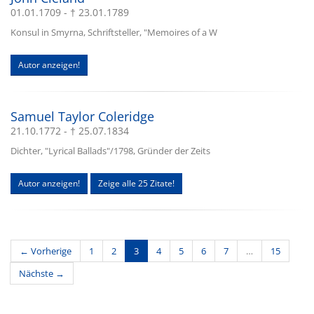
01.01.1709 - † 23.01.1789
Konsul in Smyrna, Schriftsteller, "Memoires of a W
Autor anzeigen!
Samuel Taylor Coleridge
21.10.1772 - † 25.07.1834
Dichter, "Lyrical Ballads"/1798, Gründer der Zeits
Autor anzeigen!
Zeige alle 25 Zitate!
(current)
← Vorherige
1
2
3
4
5
6
7
…
15
Nächste →