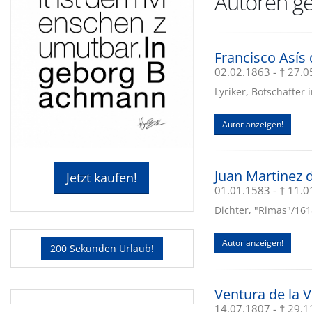
Autoren ge
Francisco Asís 
02.02.1863 - † 27.
Lyriker, Botschafter
Autor anzeigen!
Juan Martinez d
Jetzt kaufen!
01.01.1583 - † 11.
Dichter, "Rimas"/161
Autor anzeigen!
200 Sekunden Urlaub!
Ventura de la 
14.07.1807 - † 29.