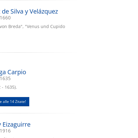
 de Silva y Velázquez
.1660
 von Breda", "Venus und Cupido
ega Carpio
.1635
 - 1635).
e alle 14 Zitate!
 Eizaguirre
.1916