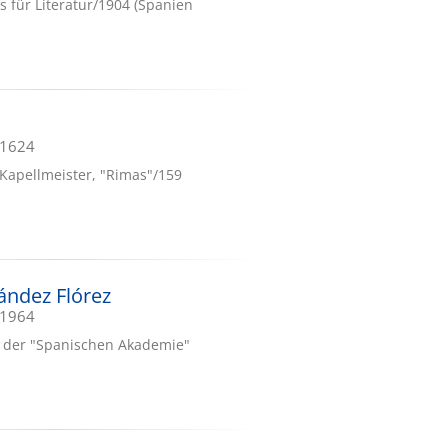
s für Literatur/1904 (Spanien
.1624
, Kapellmeister, "Rimas"/159
ández Flórez
.1964
ed der "Spanischen Akademie"