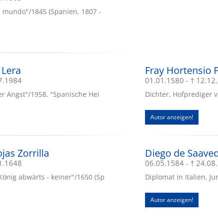
e mundo"/1845 (Spanien, 1807 -
 Lera
Fray Hortensio F
07.1984
01.01.1580 - † 12.12
er Angst"/1958, "Spanische Hei
Dichter, Hofprediger vo
Autor anzeigen!
jas Zorrilla
Diego de Saaved
01.1648
06.05.1584 - † 24.08
önig abwärts - keiner"/1650 (Sp
Diplomat in Italien, Jur
Autor anzeigen!