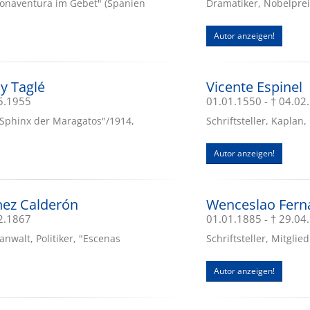
Bonaventura im Gebet" (Spanien
Dramatiker, Nobelprei
Autor anzeigen!
y Taglé
Vicente Espinel
05.1955
01.01.1550 - † 04.02
e Sphinx der Maragatos"/1914,
Schriftsteller, Kaplan
Autor anzeigen!
nez Calderón
Wenceslao Fern
02.1867
01.01.1885 - † 29.04
sanwalt, Politiker, "Escenas
Schriftsteller, Mitgli
Autor anzeigen!