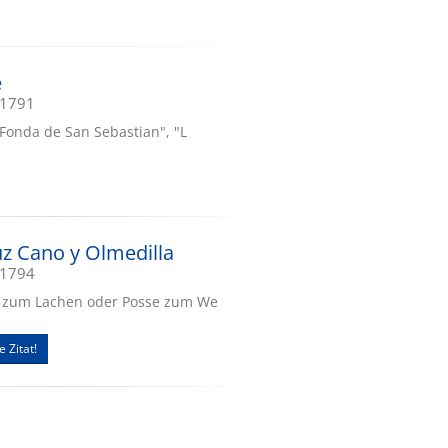
e
.1791
"Fonda de San Sebastian", "L
z Cano y Olmedilla
.1794
e zum Lachen oder Posse zum We
e Zitat!