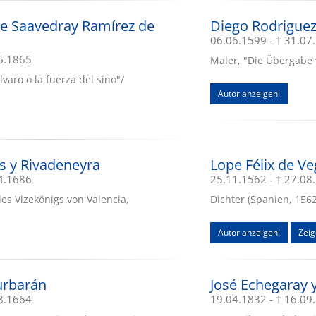
e Saavedray Ramírez de
Diego Rodriguez
06.06.1599 - † 31.07
06.1865
Maler, "Die Übergabe
lvaro o la fuerza del sino"/
Autor anzeigen!
is y Rivadeneyra
Lope Félix de V
04.1686
25.11.1562 - † 27.08
des Vizekönigs von Valencia,
Dichter (Spanien, 1562
Autor anzeigen!
Zeig
urbarán
José Echegaray y
08.1664
19.04.1832 - † 16.09