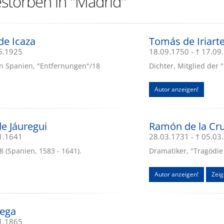
storben in "Madrid"
de Icaza
Tomás de Iriart
05.1925
18.09.1750 - † 17.09
 in Spanien, "Entfernungen"/18
Dichter, Mitglied der 
Autor anzeigen!
e Jáuregui
Ramón de la Cru
01.1641
28.03.1731 - † 05.03
8 (Spanien, 1583 - 1641).
Dramatiker, "Tragödi
Autor anzeigen!
Zeig
Vega
11.1865