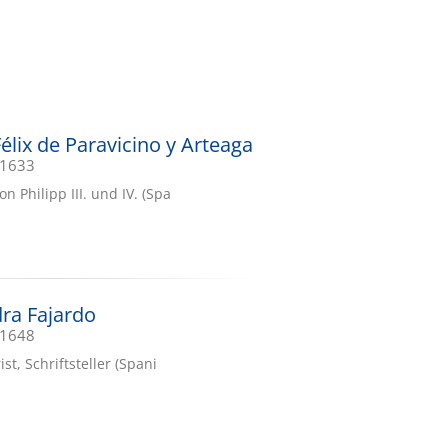
élix de Paravicino y Arteaga
.1633
n Philipp III. und IV. (Spa
ra Fajardo
.1648
ist, Schriftsteller (Spani