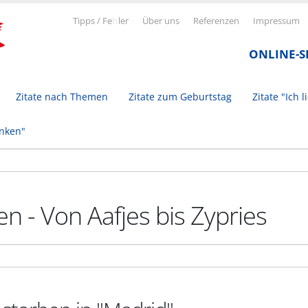
Tipps / Fe
h
ler
Über uns
Referenzen
Impressum
ONLINE-
Zitate nach Themen
Zitate zum Geburtstag
Zitate "Ich l
inken"
n - Von Aafjes bis Zypries