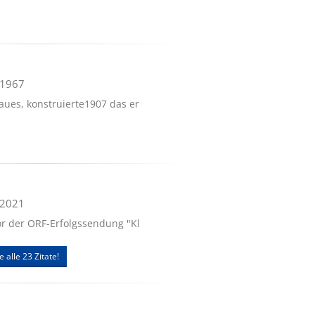
.1967
aues, konstruierte1907 das er
.2021
or der ORF-Erfolgssendung "Kl
e alle 23 Zitate!