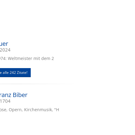
uer
.2024
1974: Weltmeister mit dem 2
e alle 242 Zitate!
ranz Biber
.1704
uose, Opern, Kirchenmusik, "H