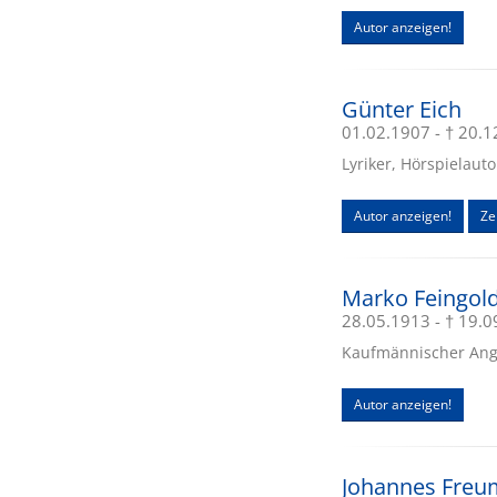
Autor anzeigen!
Günter Eich
01.02.1907 - † 20.
Lyriker, Hörspielaut
Autor anzeigen!
Ze
Marko Feingol
28.05.1913 - † 19.
Kaufmännischer Anges
Autor anzeigen!
Johannes Freu