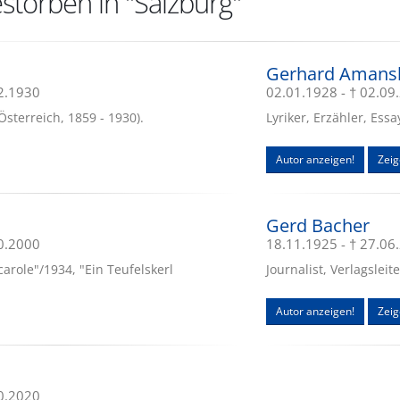
storben in "Salzburg"
Gerhard Amans
02.1930
02.01.1928 - † 02.09
sterreich, 1859 - 1930).
Lyriker, Erzähler, Es
Autor anzeigen!
Zeig
Gerd Bacher
10.2000
18.11.1925 - † 27.06
arole"/1934, "Ein Teufelskerl
Journalist, Verlagslei
Autor anzeigen!
Zeig
10.2020