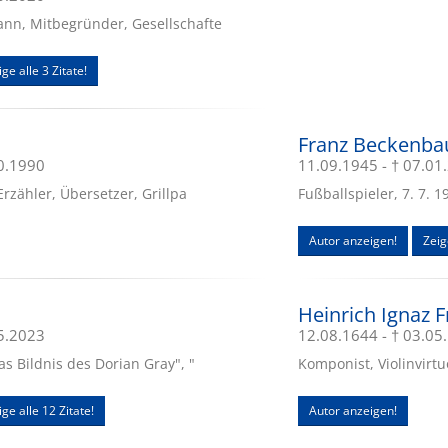
nn, Mitbegründer, Gesellschafte
ge alle 3 Zitate!
Franz Beckenba
10.1990
11.09.1945 - † 07.01
Erzähler, Übersetzer, Grillpa
Fußballspieler, 7. 7. 
Autor anzeigen!
Zeig
Heinrich Ignaz F
05.2023
12.08.1644 - † 03.05
as Bildnis des Dorian Gray", "
Komponist, Violinvirt
ige alle 12 Zitate!
Autor anzeigen!