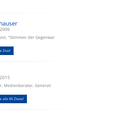
hauser
.2006
sayist, "Stimmen der Gegenwar
e Zitat!
.2015
ter, Medienberater, Generali
e alle 86 Zitate!