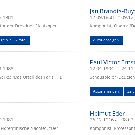
Jan Brandts-Buy
08.1981
12.09.1868 - † 09.12
ektor der Dresdner Staatsoper
Komponist, Opern: "D
ge alle 3 Zitate!
Autor anzeigen!
Paul Victor Erns
04.1988
12.04.1904 - † 24.11
ke: "Das Urteil des Paris", "D
Schauspieler (Deutsch
Autor anzeigen!
Zeig
Helmut Eder
10.1981
26.12.1916 - † 08.02
"Florentinische Nächte", "Der
Komponist, Professor