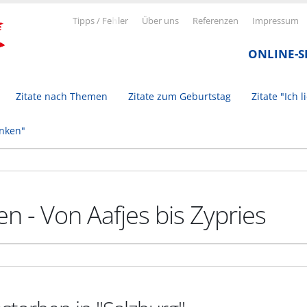
Tipps / Fe
h
ler
Über uns
Referenzen
Impressum
ONLINE-
Zitate nach Themen
Zitate zum Geburtstag
Zitate "Ich l
inken"
n - Von Aafjes bis Zypries