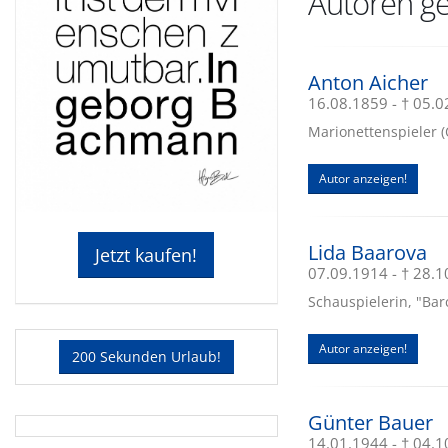
Autoren ge
Anton Aicher
16.08.1859 - † 05.
Marionettenspieler (Ö
Autor anzeigen!
Lida Baarova
Jetzt kaufen!
07.09.1914 - † 28.
Schauspielerin, "Barc
Autor anzeigen!
200 Sekunden Urlaub!
Günter Bauer
14.01.1944 - † 04.