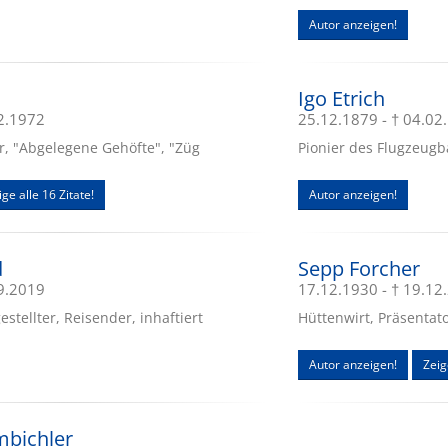
Autor anzeigen!
Igo Etrich
12.1972
25.12.1879 - † 04.02
or, "Abgelegene Gehöfte", "Züg
Pionier des Flugzeugb
ige alle 16 Zitate!
Autor anzeigen!
d
Sepp Forcher
09.2019
17.12.1930 - † 19.12
tellter, Reisender, inhaftiert
Hüttenwirt, Präsentat
Autor anzeigen!
Zeig
mbichler