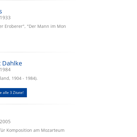
s
.1933
er Eroberer", "Der Mann im Mon
t Dahlke
.1984
land, 1904 - 1984).
e alle 3 Zitate!
.2005
 für Komposition am Mozarteum