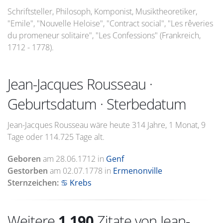
Schriftsteller, Philosoph, Komponist, Musiktheoretiker,
"Emile", "Nouvelle Heloise", "Contract social", "Les rêveries
du promeneur solitaire", "Les Confessions" (Frankreich,
1712 - 1778).
Jean-Jacques Rousseau ·
Geburtsdatum · Sterbedatum
Jean-Jacques Rousseau wäre heute 314 Jahre, 1 Monat, 9
Tage oder 114.725 Tage alt.
Geboren
am
28.06.1712
in
Genf
Gestorben
am
02.07.1778
in
Ermenonville
Sternzeichen:
♋ Krebs
Weitere
1.190
Zitate von Jean-