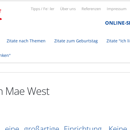
Tipps / Fe
h
ler
Über uns
Referenzen
Impressum
ONLINE-
Zitate nach Themen
Zitate zum Geburtstag
Zitate "Ich l
inken"
on Mae West
 eine großartige Einrichtung. Keine 