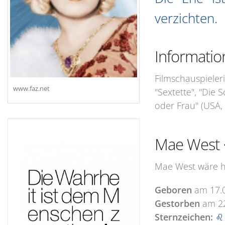
verzichten.
Informati
Filmschauspieleri
www.faz.net
"Sextette", "Die 
oder Frau" (USA, 
Mae West 
Mae West wäre he
Geboren
am
17.
Gestorben
am
2
Sternzeichen:
♌