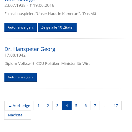
23.07.1938 - † 19.06.2016
Filmschauspieler, "Unser Haus in Kamerun", "Das Mä
Autor anzeigen!
Zeige alle 10 Zitate!
Dr. Hanspeter Georgi
17.08.1942
Diplom-Volkswirt, CDU-Politiker, Minister für Wirt
Autor anzeigen!
(current)
← Vorherige
1
2
3
4
5
6
7
…
17
Nächste →