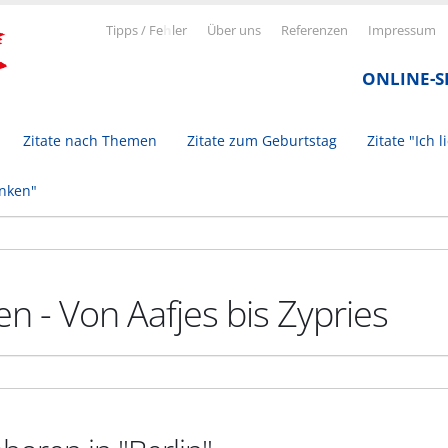
Tipps / Fe
h
ler
Über uns
Referenzen
Impressum
ONLINE-
Zitate nach Themen
Zitate zum Geburtstag
Zitate "Ich l
inken"
n - Von Aafjes bis Zypries