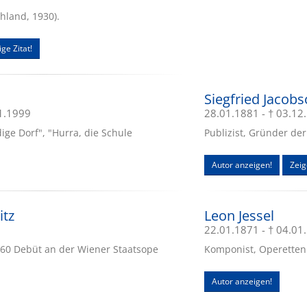
chland, 1930).
ge Zitat!
Siegfried Jacob
01.1999
28.01.1881 - † 03.12
ige Dorf", "Hurra, die Schule
Publizist, Gründer der
Autor anzeigen!
Zeig
itz
Leon Jessel
22.01.1871 - † 04.01
60 Debüt an der Wiener Staatsope
Komponist, Operetten:
Autor anzeigen!