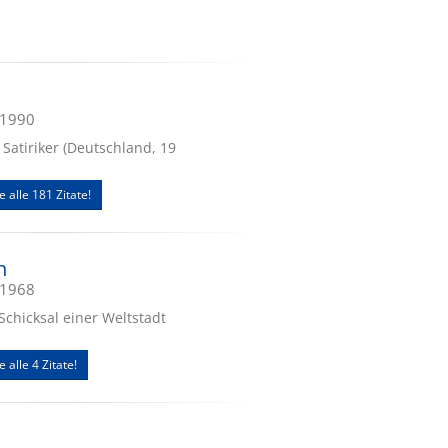
.1990
, Satiriker (Deutschland, 19
e alle 181 Zitate!
n
.1968
, Schicksal einer Weltstadt
e alle 4 Zitate!