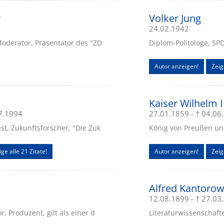
y
Volker Jung
24.02.1942
Moderator, Präsentator des "ZD
Diplom-Politologe, SPD
Autor anzeigen!
Zeig
Kaiser Wilhelm I
07.1994
27.01.1859 - † 04.06
st, Zukunftsforscher, "Die Zuk
König von Preußen und
ige alle 21 Zitate!
Autor anzeigen!
Zeig
Alfred Kantorow
12.08.1899 - † 27.03
, Produzent, gilt als einer d
Literaturwissenschafte