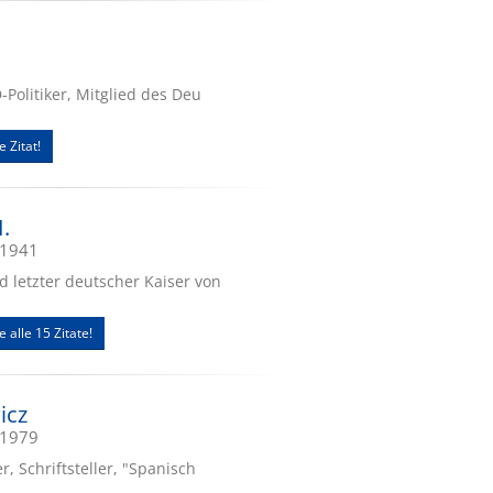
-Politiker, Mitglied des Deu
e Zitat!
I.
.1941
 letzter deutscher Kaiser von
e alle 15 Zitate!
icz
.1979
r, Schriftsteller, "Spanisch