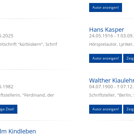
Autor anzeigen!
Hans Kasper
05.2025
24.05.1916 - † 03.09
tschrift "kürbiskern", Schrif
Hörspielautor, Lyriker
Autor anzeigen!
Zeig
Walther Kiauleh
05.1982
04.07.1900 - † 07.12
ftstellerin, "Ferdinand, der
Schriftsteller, "Berlin
ge Zitat!
Autor anzeigen!
Zeig
elm Kindleben