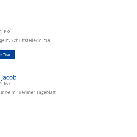
.1998
eil", Schriftstellerin, "Di
e Zitat!
 Jacob
.1967
eur beim "Berliner Tageblatt