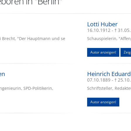
boren in "Berlin"
Lotti Huber
16.10.1912 - † 31.05
i Brecht, "Der Hauptmann und se
Schauspielerin, "Affeng
Autor anzeigen!
Zeig
en
Heinrich Eduard
07.10.1889 - † 25.10
ngenieurin, SPD-Politikerin,
Schriftsteller, Redakt
Autor anzeigen!