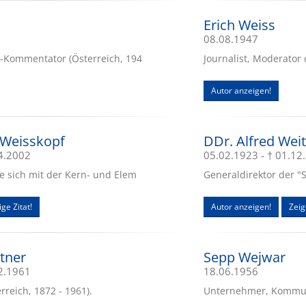
Erich Weiss
08.08.1947
t-Kommentator (Österreich, 194
Journalist, Moderator
Autor anzeigen!
c Weisskopf
DDr. Alfred Wei
04.2002
05.02.1923 - † 01.12
te sich mit der Kern- und Elem
Generaldirektor der "
ge Zitat!
Autor anzeigen!
Zeig
tner
Sepp Wejwar
02.1961
18.06.1956
rreich, 1872 - 1961).
Unternehmer, Kommun