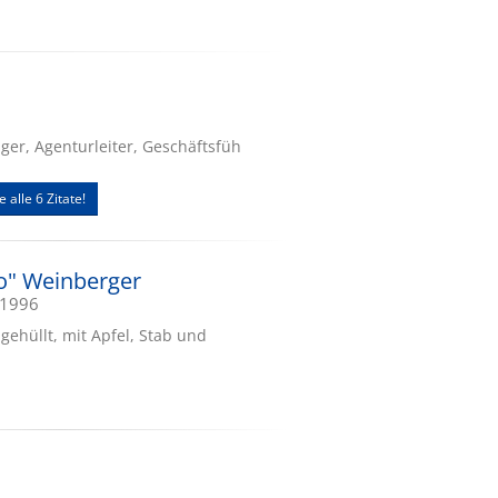
r, Agenturleiter, Geschäftsfüh
e alle 6 Zitate!
o" Weinberger
.1996
gehüllt, mit Apfel, Stab und