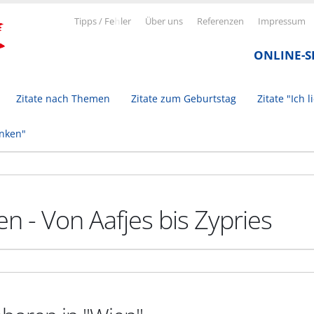
Tipps / Fe
h
ler
Über uns
Referenzen
Impressum
ONLINE-
Zitate nach Themen
Zitate zum Geburtstag
Zitate "Ich l
inken"
n - Von Aafjes bis Zypries