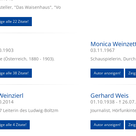
steller, "Das Waisenhaus", "Vo
ige alle 22 Zitate!
Monica Weinzett
10.1903
03.11.1967
 (Österreich, 1880 - 1903).
Schauspielerin, Durch
ige alle 38 Zitate!
Autor anzeigen!
Zeig
Weinzierl
Gerhard Weis
10.2014
01.10.1938 - † 26.07
77 Leiterin des Ludwig-Boltzm
Journalist, Hörfunkint
ge alle 4 Zitate!
Autor anzeigen!
Zeig