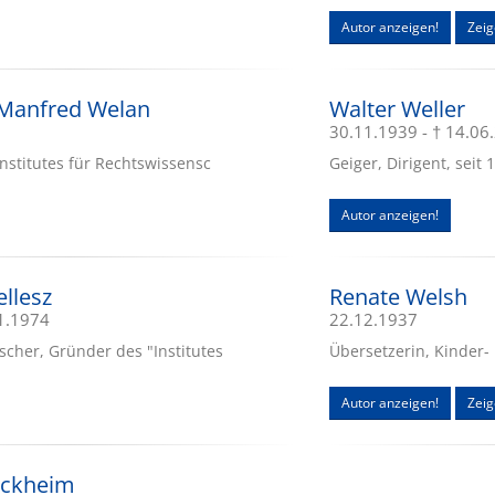
Autor anzeigen!
Zeig
. Manfred Welan
Walter Weller
30.11.1939 - † 14.06
Institutes für Rechtswissensc
Geiger, Dirigent, seit 
Autor anzeigen!
llesz
Renate Welsh
11.1974
22.12.1937
cher, Gründer des "Institutes
Übersetzerin, Kinder-
Autor anzeigen!
Zeig
nckheim