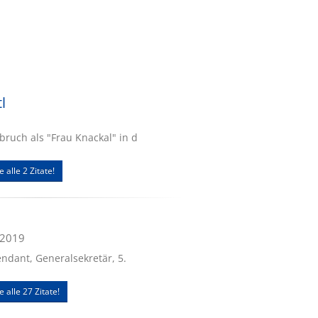
l
bruch als "Frau Knackal" in d
e alle 2 Zitate!
.2019
endant, Generalsekretär, 5.
e alle 27 Zitate!