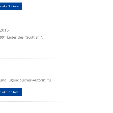
e alle 3 Zitate!
.2015
1991 Leiter des "Scottish N
 und Jugendbücher-Autorin, fü
e alle 7 Zitate!