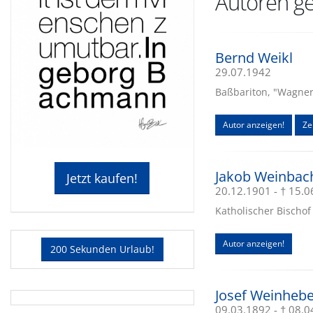
Autoren ge
Bernd Weikl
29.07.1942
Baßbariton, "Wagner"
Autor anzeigen!
Zei
Jakob Weinbac
Jetzt kaufen!
20.12.1901 - † 15.
Katholischer Bischof 
Autor anzeigen!
200 Sekunden Urlaub!
Josef Weinhebe
09.03.1892 - † 08.