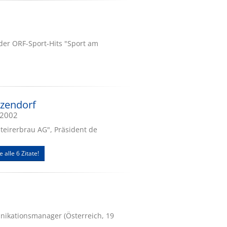
 der ORF-Sport-Hits "Sport am
tzendorf
.2002
Steirerbrau AG", Präsident de
e alle 6 Zitate!
ikationsmanager (Österreich, 19