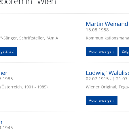
boren in "Wien"
Martin Weinand
16.08.1958
-Sänger, Schriftsteller, "Am A
Kommunikationsmanage
ge Zitat!
Autor anzeigen!
Zeig
her
Ludwig "Walulis
06.1985
02.07.1915 - † 21.07
(Österreich, 1901 - 1985).
Wiener Original, Toga-
Autor anzeigen!
r
04.1945