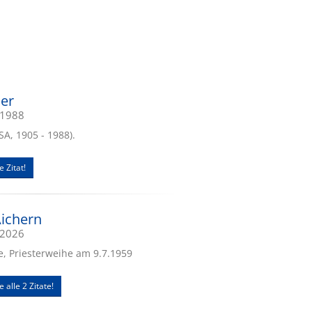
ler
.1988
SA, 1905 - 1988).
e Zitat!
Aichern
.2026
e, Priesterweihe am 9.7.1959
e alle 2 Zitate!