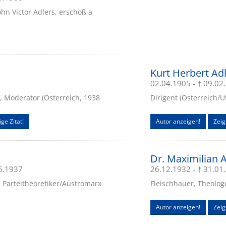
Sohn Victor Adlers, erschoß a
Kurt Herbert Ad
02.04.1905 - † 09.02
t, Moderator (Österreich, 1938
Dirigent (Österreich/U
ge Zitat!
Autor anzeigen!
Zeig
Dr. Maximilian 
06.1937
26.12.1932 - † 31.01
, Parteitheoretiker/Austromarx
Fleischhauer, Theolog
Autor anzeigen!
Zeig