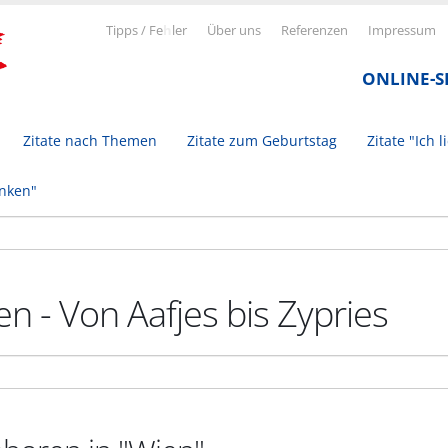
Tipps / Fe
h
ler
Über uns
Referenzen
Impressum
ONLINE-
Zitate nach Themen
Zitate zum Geburtstag
Zitate "Ich l
inken"
n - Von Aafjes bis Zypries