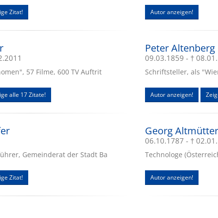
ge Zitat!
Autor anzeigen!
r
Peter Altenberg
02.2011
09.03.1859 - † 08.01
men", 57 Filme, 600 TV Auftrit
Schriftsteller, als "W
ige alle 17 Zitate!
Autor anzeigen!
Zeig
fer
Georg Altmütte
06.10.1787 - † 02.01
ührer, Gemeinderat der Stadt Ba
Technologe (Österreich
ge Zitat!
Autor anzeigen!