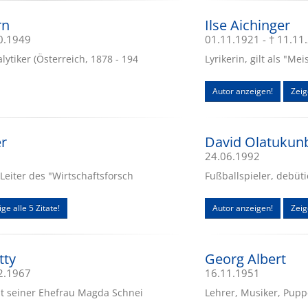
rn
Ilse Aichinger
10.1949
01.11.1921 - † 11.11
ytiker (Österreich, 1878 - 194
Lyrikerin, gilt als "Me
Autor anzeigen!
Zeig
er
David Olatukun
24.06.1992
Leiter des "Wirtschaftsforsch
Fußballspieler, debüti
ge alle 5 Zitate!
Autor anzeigen!
Zeig
tty
Georg Albert
02.1967
16.11.1951
it seiner Ehefrau Magda Schnei
Lehrer, Musiker, Pupp