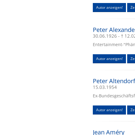
Autor anzeigen!
Zei
Peter Alexande
30.06.1926 - † 12.
Entertainment-"Phäno
Autor anzeigen!
Ze
Peter Altendor
15.03.1954
Ex-Bundesgeschäftsf
Autor anzeigen!
Zei
Jean Améry