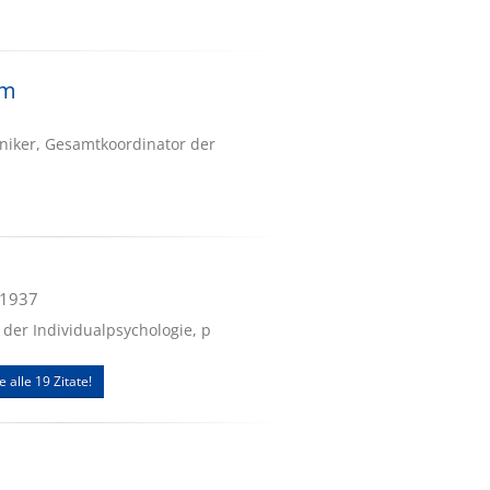
am
niker, Gesamtkoordinator der
.1937
 der Individualpsychologie, p
e alle 19 Zitate!