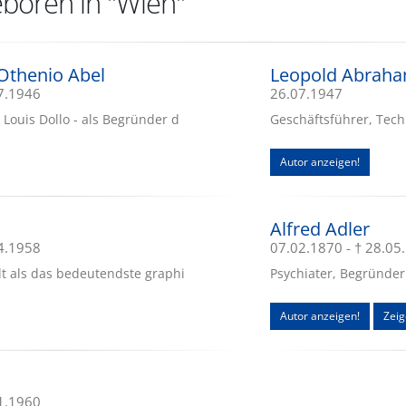
boren in "Wien"
 Othenio Abel
Leopold Abrah
07.1946
26.07.1947
 Louis Dollo - als Begründer d
Geschäftsführer, Tech
Autor anzeigen!
Alfred Adler
04.1958
07.02.1870 - † 28.05
lt als das bedeutendste graphi
Psychiater, Begründer
Autor anzeigen!
Zeig
01.1960