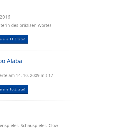
.2016
isterin des präzisen Wortes
e alle 11 Zitate!
bo Alaba
erte am 14. 10. 2009 mit 17
e alle 16 Zitate!
enspieler, Schauspieler, Clow