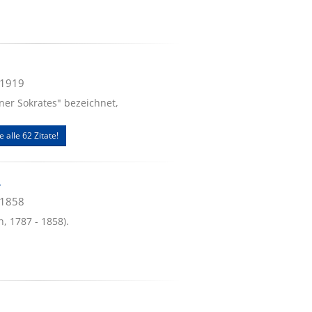
.1919
iener Sokrates" bezeichnet,
e alle 62 Zitate!
r
.1858
, 1787 - 1858).