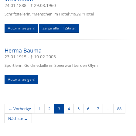
24.01.1888 - † 29.08.1960
Schriftstellerin, "Menschen im Hotel"/1929, "Hotel
Autor anzeigen!
Zeige alle 11 Zitate!
Herma Bauma
23.01.1915 - † 10.02.2003
Sportlerin, Goldmedaille im Speerwurf bei den Olym
Autor anzeigen!
(current)
← Vorherige
1
2
3
4
5
6
7
…
88
Nächste →