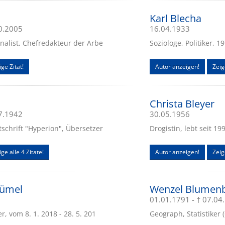
Karl Blecha
10.2005
16.04.1933
nalist, Chefredakteur der Arbe
Soziologe, Politiker, 1
ge Zitat!
Autor anzeigen!
Zeig
Christa Bleyer
07.1942
30.05.1956
schrift "Hyperion", Übersetzer
Drogistin, lebt seit 1
ge alle 4 Zitate!
Autor anzeigen!
Zeig
lümel
Wenzel Blumen
01.01.1791 - † 07.04
, vom 8. 1. 2018 - 28. 5. 201
Geograph, Statistiker 