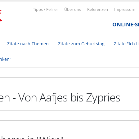
Tipps / Fe
h
ler
Über uns
Referenzen
Impressum
ONLINE-
Zitate nach Themen
Zitate zum Geburtstag
Zitate "Ich l
inken"
n - Von Aafjes bis Zypries