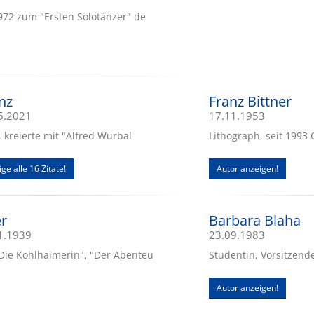
972 zum "Ersten Solotänzer" de
nz
Franz Bittner
05.2021
17.11.1953
, kreierte mit "Alfred Wurbal
Lithograph, seit 1993
ige alle 16 Zitate!
Autor anzeigen!
er
Barbara Blaha
01.1939
23.09.1983
Die Kohlhaimerin", "Der Abenteu
Studentin, Vorsitzend
Autor anzeigen!