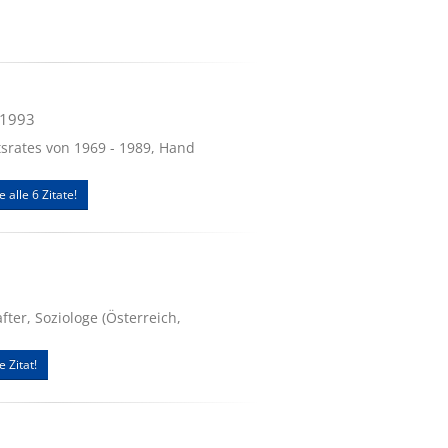
.1993
tsrates von 1969 - 1989, Hand
e alle 6 Zitate!
ter, Soziologe (Österreich,
e Zitat!