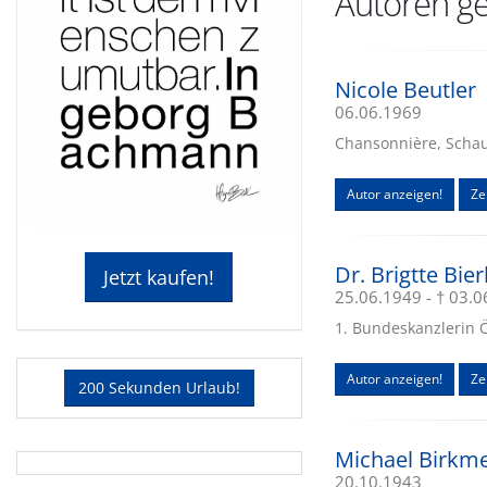
Autoren ge
Nicole Beutler
06.06.1969
Chansonnière, Schaus
Autor anzeigen!
Zei
Dr. Brigtte Bier
Jetzt kaufen!
25.06.1949 - † 03.
1. Bundeskanzlerin Ö
Autor anzeigen!
Zei
200 Sekunden Urlaub!
Michael Birkm
20.10.1943