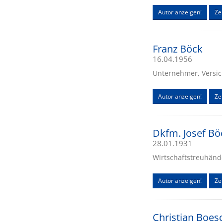
Autor anzeigen!
Zei
Franz Böck
16.04.1956
Unternehmer, Versic
Autor anzeigen!
Zei
Dkfm. Josef Bö
28.01.1931
Wirtschaftstreuhänd
Autor anzeigen!
Ze
Christian Boes