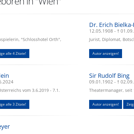
boren in "Wien"
Dr. Erich Bielka-
12.05.1908 - † 01.09
pielerin, "Schlosshotel Orth",
Jurist, Diplomat, Bot
ge alle 4 Zitate!
Autor anzeigen!
lein
Sir Rudolf Bing
06.2024
09.01.1902 - † 02.09
sterreichs vom 3.6.2019 - 7.1.
Theatermanager, seit 
ge alle 3 Zitate!
Autor anzeigen!
Zeig
eyer