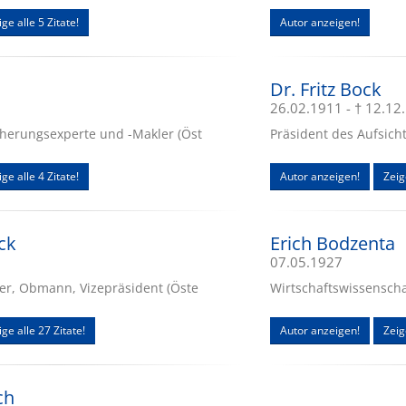
ge alle 5 Zitate!
Autor anzeigen!
Dr. Fritz Bock
26.02.1911 - † 12.12
herungsexperte und -Makler (Öst
Präsident des Aufsich
ge alle 4 Zitate!
Autor anzeigen!
Zeig
ck
Erich Bodzenta
07.05.1927
er, Obmann, Vizepräsident (Öste
Wirtschaftswissenschaf
ige alle 27 Zitate!
Autor anzeigen!
Zeig
ch