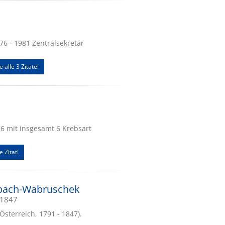
976 - 1981 Zentralsekretär
e alle 3 Zitate!
996 mit insgesamt 6 Krebsart
e Zitat!
bach-Wabruschek
.1847
(Österreich, 1791 - 1847).