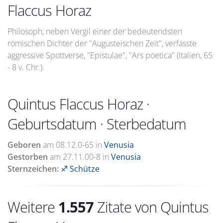
Flaccus Horaz
Philosoph, neben Vergil einer der bedeutendsten
römischen Dichter der "Augusteischen Zeit", verfasste
aggressive Spottverse, "Epistulae", "Ars poetica" (Italien, 65
- 8 v. Chr.).
Quintus Flaccus Horaz ·
Geburtsdatum · Sterbedatum
Geboren
am
08.12.0-65
in
Venusia
Gestorben
am
27.11.00-8
in
Venusia
Sternzeichen:
♐ Schütze
Weitere
1.557
Zitate von Quintus