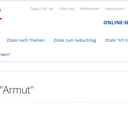
Tipps / Fe
h
ler
Über uns
Referenzen
Impressum
ONLINE-
Zitate nach Themen
Zitate zum Geburtstag
Zitate "Ich l
inken"
 "Armut"