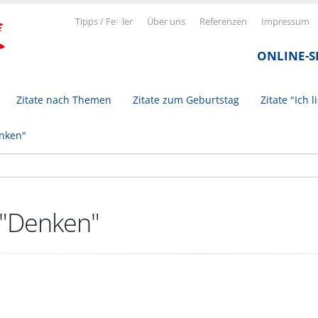
Tipps / Fe
h
ler
Über uns
Referenzen
Impressum
ONLINE-
Zitate nach Themen
Zitate zum Geburtstag
Zitate "Ich l
inken"
 "Denken"