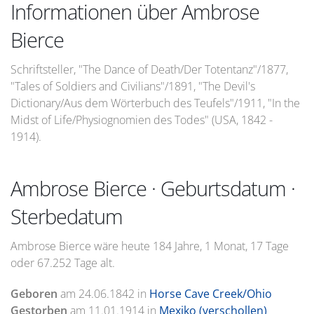
Informationen über Ambrose
Bierce
Schriftsteller, "The Dance of Death/Der Totentanz"/1877,
"Tales of Soldiers and Civilians"/1891, "The Devil's
Dictionary/Aus dem Wörterbuch des Teufels"/1911, "In the
Midst of Life/Physiognomien des Todes" (USA, 1842 -
1914).
Ambrose Bierce · Geburtsdatum ·
Sterbedatum
Ambrose Bierce wäre heute 184 Jahre, 1 Monat, 17 Tage
oder 67.252 Tage alt.
Geboren
am
24.06.1842
in
Horse Cave Creek/Ohio
Gestorben
am
11.01.1914
in
Mexiko (verschollen)